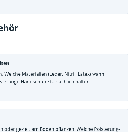
ehör
iten
. Welche Materialien (Leder, Nitril, Latex) wann
wie lange Handschuhe tatsächlich halten.
→
iten oder gezielt am Boden pflanzen. Welche Polsterung-