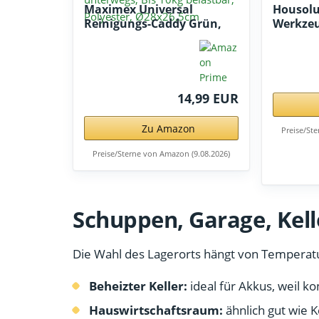
Maximex Universal
Housolu
Reinigungs-Caddy Grün,
Werkzeu
16l...
Tragbar.
14,99 EUR
Zu Amazon
Preise/St
Preise/Sterne von Amazon (9.08.2026)
Schuppen, Garage, Kelle
Die Wahl des Lagerorts hängt von Temperatu
Beheizter Keller:
ideal für Akkus, weil 
Hauswirtschaftsraum:
ähnlich gut wie K