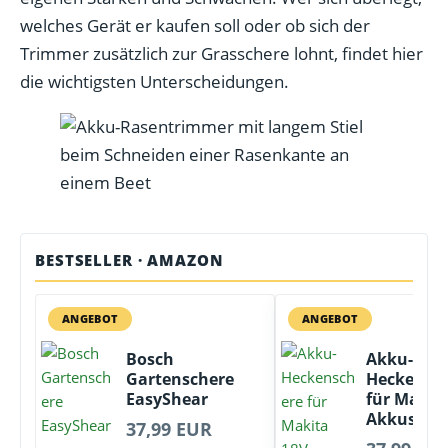
welches Gerät er kaufen soll oder ob sich der
Trimmer zusätzlich zur Grasschere lohnt, findet hier
die wichtigsten Unterscheidungen.
BESTSELLER · AMAZON
ANGEBOT
ANGEBOT
Bosch
Akku-
Gartenschere
Heckensc
EasyShear
für Makit
Akkus,Tra
37,99 EUR